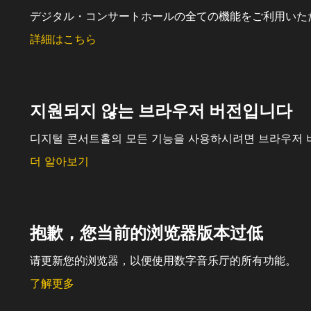
デジタル・コンサートホールの全ての機能をご利用いた
詳細はこちら
지원되지 않는 브라우저 버전입니다
디지털 콘서트홀의 모든 기능을 사용하시려면 브라우저 
더 알아보기
抱歉，您当前的浏览器版本过低
请更新您的浏览器，以便使用数字音乐厅的所有功能。
了解更多