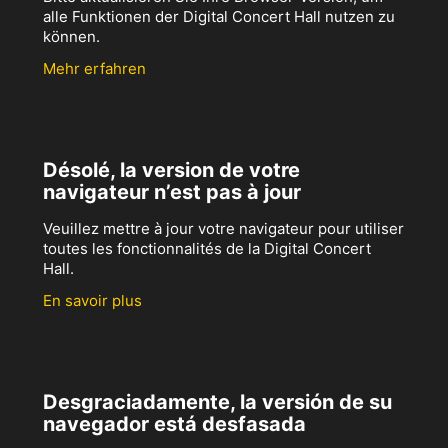
alle Funktionen der Digital Concert Hall nutzen zu
können.
Mehr erfahren
Désolé, la version de votre
navigateur n’est pas à jour
Veuillez mettre à jour votre navigateur pour utiliser
toutes les fonctionnalités de la Digital Concert
Hall.
En savoir plus
Desgraciadamente, la versión de su
navegador está desfasada