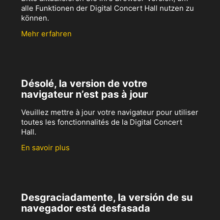
alle Funktionen der Digital Concert Hall nutzen zu
können.
Mehr erfahren
Désolé, la version de votre
navigateur n’est pas à jour
Veuillez mettre à jour votre navigateur pour utiliser
toutes les fonctionnalités de la Digital Concert
Hall.
En savoir plus
Desgraciadamente, la versión de su
navegador está desfasada