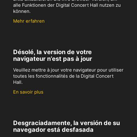
alle Funktionen der Digital Concert Hall nutzen zu
können.
Mehr erfahren
Désolé, la version de votre
navigateur n’est pas à jour
Veuillez mettre à jour votre navigateur pour utiliser
toutes les fonctionnalités de la Digital Concert
Hall.
En savoir plus
Desgraciadamente, la versión de su
navegador está desfasada