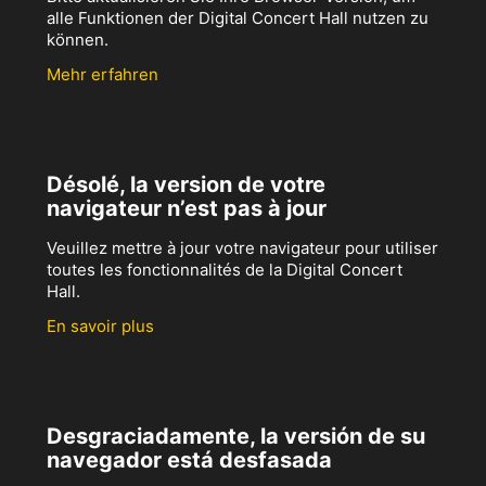
alle Funktionen der Digital Concert Hall nutzen zu
können.
Mehr erfahren
Désolé, la version de votre
navigateur n’est pas à jour
Veuillez mettre à jour votre navigateur pour utiliser
toutes les fonctionnalités de la Digital Concert
Hall.
En savoir plus
Desgraciadamente, la versión de su
navegador está desfasada