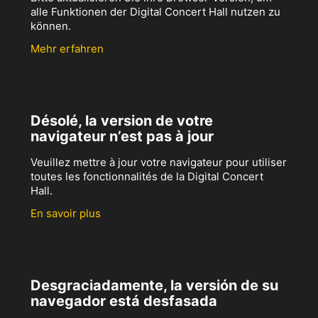
alle Funktionen der Digital Concert Hall nutzen zu
können.
Mehr erfahren
Désolé, la version de votre
navigateur n’est pas à jour
Veuillez mettre à jour votre navigateur pour utiliser
toutes les fonctionnalités de la Digital Concert
Hall.
En savoir plus
Desgraciadamente, la versión de su
navegador está desfasada