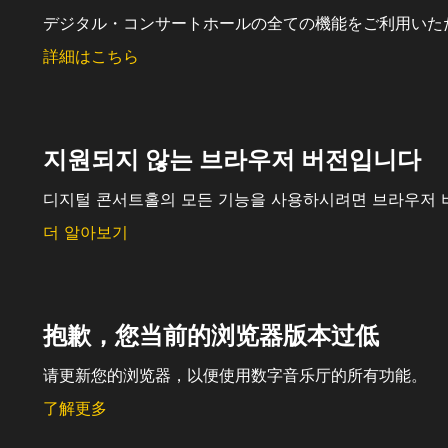
デジタル・コンサートホールの全ての機能をご利用いた
詳細はこちら
지원되지 않는 브라우저 버전입니다
디지털 콘서트홀의 모든 기능을 사용하시려면 브라우저 
더 알아보기
抱歉，您当前的浏览器版本过低
请更新您的浏览器，以便使用数字音乐厅的所有功能。
了解更多