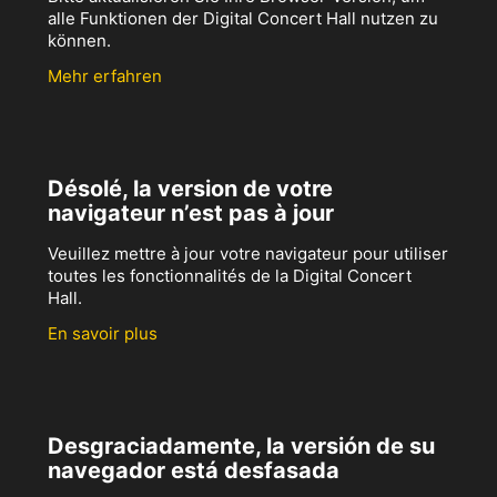
alle Funktionen der Digital Concert Hall nutzen zu
können.
Mehr erfahren
Désolé, la version de votre
navigateur n’est pas à jour
Veuillez mettre à jour votre navigateur pour utiliser
toutes les fonctionnalités de la Digital Concert
Hall.
En savoir plus
Desgraciadamente, la versión de su
navegador está desfasada