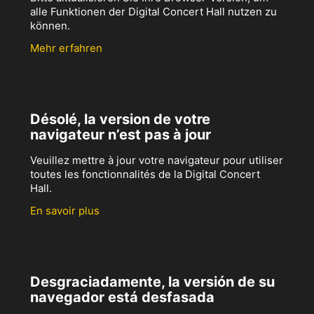
alle Funktionen der Digital Concert Hall nutzen zu
können.
Mehr erfahren
Désolé, la version de votre
navigateur n’est pas à jour
Veuillez mettre à jour votre navigateur pour utiliser
toutes les fonctionnalités de la Digital Concert
Hall.
En savoir plus
Desgraciadamente, la versión de su
navegador está desfasada