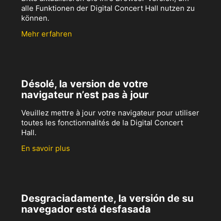
alle Funktionen der Digital Concert Hall nutzen zu
können.
Mehr erfahren
Désolé, la version de votre
navigateur n’est pas à jour
Veuillez mettre à jour votre navigateur pour utiliser
toutes les fonctionnalités de la Digital Concert
Hall.
En savoir plus
Desgraciadamente, la versión de su
navegador está desfasada