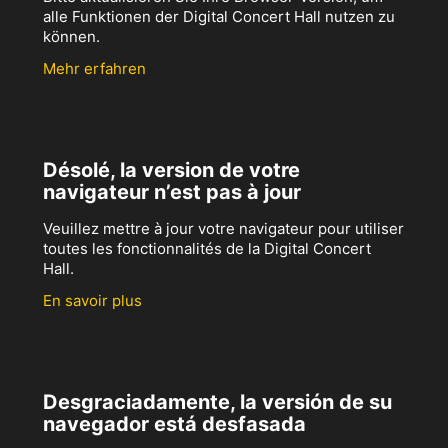
alle Funktionen der Digital Concert Hall nutzen zu
können.
Mehr erfahren
Désolé, la version de votre
navigateur n’est pas à jour
Veuillez mettre à jour votre navigateur pour utiliser
toutes les fonctionnalités de la Digital Concert
Hall.
En savoir plus
Desgraciadamente, la versión de su
navegador está desfasada