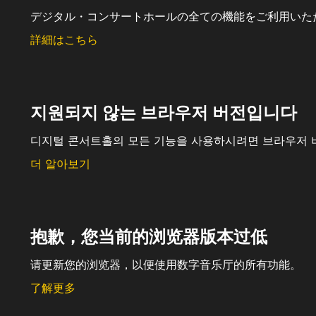
デジタル・コンサートホールの全ての機能をご利用いた
詳細はこちら
지원되지 않는 브라우저 버전입니다
디지털 콘서트홀의 모든 기능을 사용하시려면 브라우저 
더 알아보기
抱歉，您当前的浏览器版本过低
请更新您的浏览器，以便使用数字音乐厅的所有功能。
了解更多