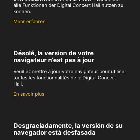
alle Funktionen der Digital Concert Hall nutzen zu
können.
Mehr erfahren
Désolé, la version de votre
navigateur n’est pas à jour
Veuillez mettre à jour votre navigateur pour utiliser
toutes les fonctionnalités de la Digital Concert
Hall.
En savoir plus
Desgraciadamente, la versión de su
navegador está desfasada