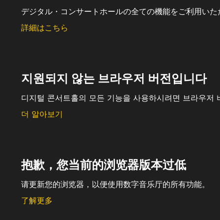
デジタル・コンサートホールの全ての機能をご利用いた
詳細はこちら
지원되지 않는 브라우저 버전입니다
디지털 콘서트홀의 모든 기능을 사용하시려면 브라우저 
더 알아보기
抱歉，您当前的浏览器版本过低
请更新您的浏览器，以便使用数字音乐厅的所有功能。
了解更多