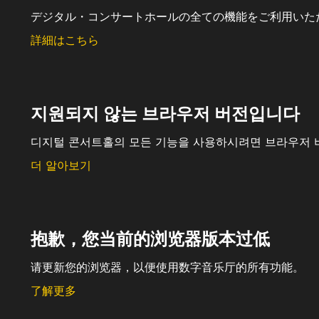
デジタル・コンサートホールの全ての機能をご利用いた
詳細はこちら
지원되지 않는 브라우저 버전입니다
디지털 콘서트홀의 모든 기능을 사용하시려면 브라우저 
더 알아보기
抱歉，您当前的浏览器版本过低
请更新您的浏览器，以便使用数字音乐厅的所有功能。
了解更多