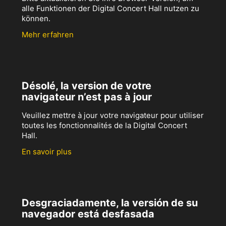
alle Funktionen der Digital Concert Hall nutzen zu
können.
Mehr erfahren
Désolé, la version de votre
navigateur n’est pas à jour
Veuillez mettre à jour votre navigateur pour utiliser
toutes les fonctionnalités de la Digital Concert
Hall.
En savoir plus
Desgraciadamente, la versión de su
navegador está desfasada