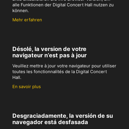
alle Funktionen der Digital Concert Hall nutzen zu
können.
Mehr erfahren
Désolé, la version de votre
navigateur n’est pas à jour
Veuillez mettre à jour votre navigateur pour utiliser
toutes les fonctionnalités de la Digital Concert
Hall.
En savoir plus
Desgraciadamente, la versión de su
navegador está desfasada