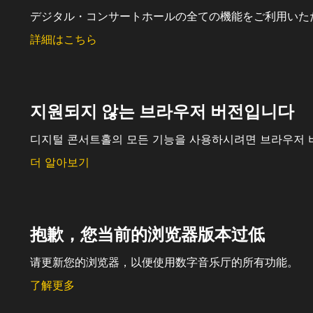
デジタル・コンサートホールの全ての機能をご利用いた
詳細はこちら
지원되지 않는 브라우저 버전입니다
디지털 콘서트홀의 모든 기능을 사용하시려면 브라우저 
더 알아보기
抱歉，您当前的浏览器版本过低
请更新您的浏览器，以便使用数字音乐厅的所有功能。
了解更多