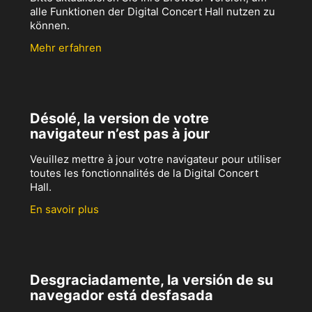
alle Funktionen der Digital Concert Hall nutzen zu
können.
Mehr erfahren
Désolé, la version de votre
navigateur n’est pas à jour
Veuillez mettre à jour votre navigateur pour utiliser
toutes les fonctionnalités de la Digital Concert
Hall.
En savoir plus
Desgraciadamente, la versión de su
navegador está desfasada