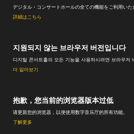
デジタル・コンサートホールの全ての機能をご利用いた
詳細はこちら
지원되지 않는 브라우저 버전입니다
디지털 콘서트홀의 모든 기능을 사용하시려면 브라우저 
더 알아보기
抱歉，您当前的浏览器版本过低
请更新您的浏览器，以便使用数字音乐厅的所有功能。
了解更多