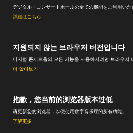
デジタル・コンサートホールの全ての機能をご利用いた
詳細はこちら
지원되지 않는 브라우저 버전입니다
디지털 콘서트홀의 모든 기능을 사용하시려면 브라우저 
더 알아보기
抱歉，您当前的浏览器版本过低
请更新您的浏览器，以便使用数字音乐厅的所有功能。
了解更多