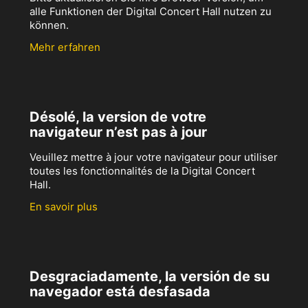
alle Funktionen der Digital Concert Hall nutzen zu
können.
Mehr erfahren
Désolé, la version de votre
navigateur n’est pas à jour
Veuillez mettre à jour votre navigateur pour utiliser
toutes les fonctionnalités de la Digital Concert
Hall.
En savoir plus
Desgraciadamente, la versión de su
navegador está desfasada