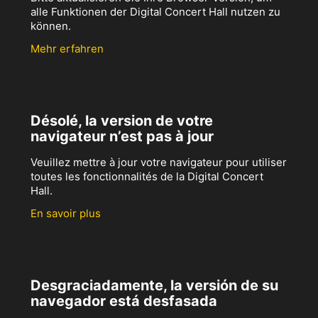
alle Funktionen der Digital Concert Hall nutzen zu
können.
Mehr erfahren
Désolé, la version de votre
navigateur n’est pas à jour
Veuillez mettre à jour votre navigateur pour utiliser
toutes les fonctionnalités de la Digital Concert
Hall.
En savoir plus
Desgraciadamente, la versión de su
navegador está desfasada