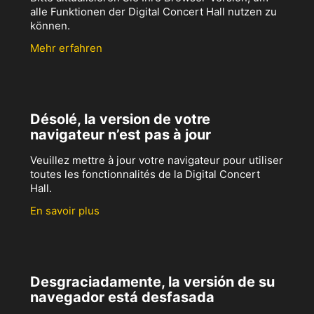
alle Funktionen der Digital Concert Hall nutzen zu
können.
Mehr erfahren
Désolé, la version de votre
navigateur n’est pas à jour
Veuillez mettre à jour votre navigateur pour utiliser
toutes les fonctionnalités de la Digital Concert
Hall.
En savoir plus
Desgraciadamente, la versión de su
navegador está desfasada