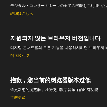
デジタル・コンサートホールの全ての機能をご利用いた
詳細はこちら
지원되지 않는 브라우저 버전입니다
디지털 콘서트홀의 모든 기능을 사용하시려면 브라우저 
더 알아보기
抱歉，您当前的浏览器版本过低
请更新您的浏览器，以便使用数字音乐厅的所有功能。
了解更多