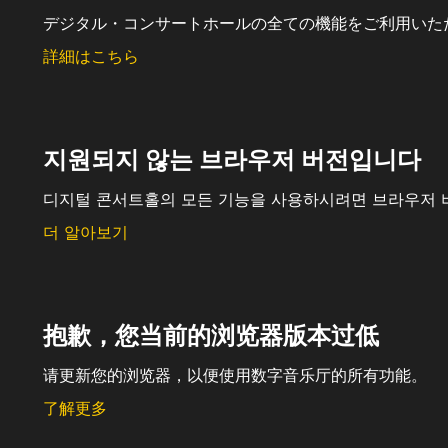
デジタル・コンサートホールの全ての機能をご利用いた
詳細はこちら
지원되지 않는 브라우저 버전입니다
디지털 콘서트홀의 모든 기능을 사용하시려면 브라우저 
더 알아보기
抱歉，您当前的浏览器版本过低
请更新您的浏览器，以便使用数字音乐厅的所有功能。
了解更多