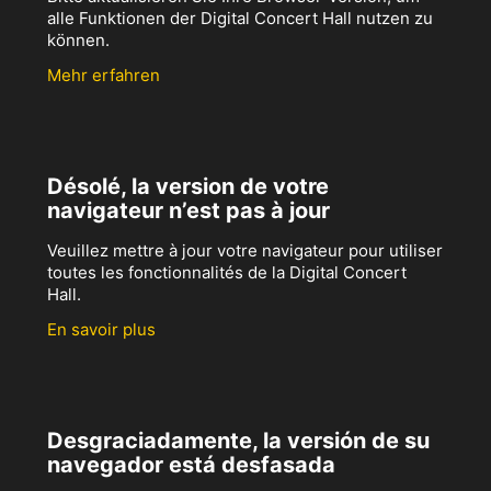
alle Funktionen der Digital Concert Hall nutzen zu
können.
Mehr erfahren
Désolé, la version de votre
navigateur n’est pas à jour
Veuillez mettre à jour votre navigateur pour utiliser
toutes les fonctionnalités de la Digital Concert
Hall.
En savoir plus
Desgraciadamente, la versión de su
navegador está desfasada