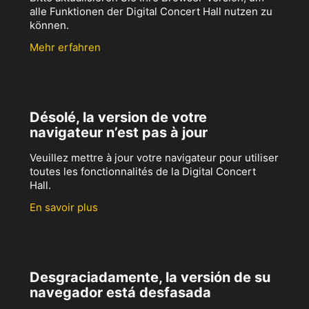
alle Funktionen der Digital Concert Hall nutzen zu
können.
Mehr erfahren
Désolé, la version de votre
navigateur n’est pas à jour
Veuillez mettre à jour votre navigateur pour utiliser
toutes les fonctionnalités de la Digital Concert
Hall.
En savoir plus
Desgraciadamente, la versión de su
navegador está desfasada