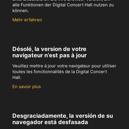
alle Funktionen der Digital Concert Hall nutzen zu
können.
Mehr erfahren
Désolé, la version de votre
navigateur n’est pas à jour
Veuillez mettre à jour votre navigateur pour utiliser
toutes les fonctionnalités de la Digital Concert
Hall.
En savoir plus
Desgraciadamente, la versión de su
navegador está desfasada