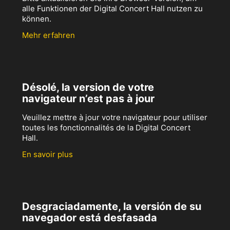
alle Funktionen der Digital Concert Hall nutzen zu
können.
Mehr erfahren
Désolé, la version de votre
navigateur n’est pas à jour
Veuillez mettre à jour votre navigateur pour utiliser
toutes les fonctionnalités de la Digital Concert
Hall.
En savoir plus
Desgraciadamente, la versión de su
navegador está desfasada