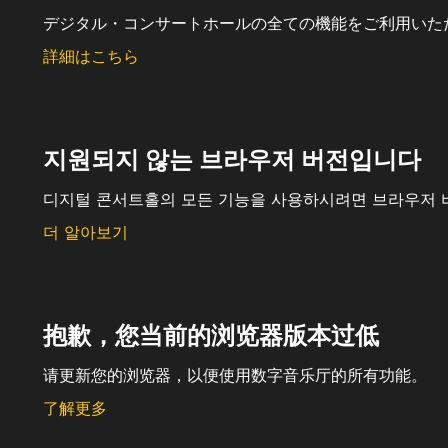
デジタル・コンサートホールの全ての機能をご利用いた
詳細はこちら
지원되지 않는 브라우저 버전입니다
디지털 콘서트홀의 모든 기능을 사용하시려면 브라우저 
더 알아보기
抱歉，您当前的浏览器版本过低
请更新您的浏览器，以便使用数字音乐厅的所有功能。
了解更多