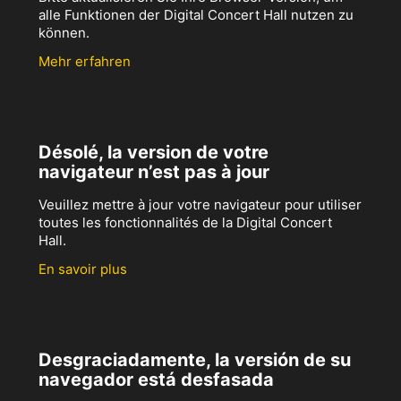
alle Funktionen der Digital Concert Hall nutzen zu
können.
Mehr erfahren
Désolé, la version de votre
navigateur n’est pas à jour
Veuillez mettre à jour votre navigateur pour utiliser
toutes les fonctionnalités de la Digital Concert
Hall.
En savoir plus
Desgraciadamente, la versión de su
navegador está desfasada