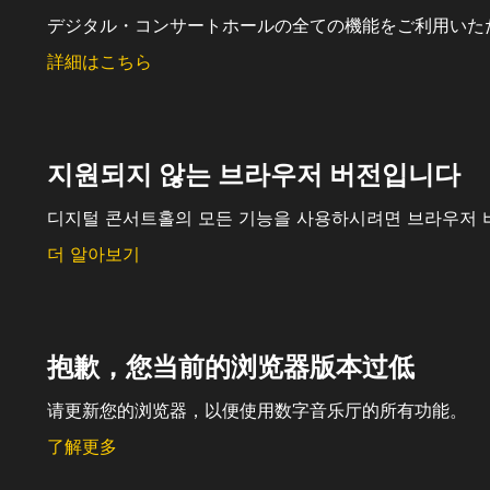
デジタル・コンサートホールの全ての機能をご利用いた
詳細はこちら
지원되지 않는 브라우저 버전입니다
디지털 콘서트홀의 모든 기능을 사용하시려면 브라우저 
더 알아보기
抱歉，您当前的浏览器版本过低
请更新您的浏览器，以便使用数字音乐厅的所有功能。
了解更多