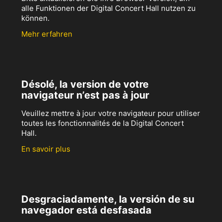
alle Funktionen der Digital Concert Hall nutzen zu
können.
Mehr erfahren
Désolé, la version de votre
navigateur n’est pas à jour
Veuillez mettre à jour votre navigateur pour utiliser
toutes les fonctionnalités de la Digital Concert
Hall.
En savoir plus
Desgraciadamente, la versión de su
navegador está desfasada