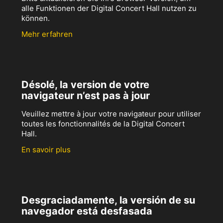
alle Funktionen der Digital Concert Hall nutzen zu
können.
Mehr erfahren
Désolé, la version de votre
navigateur n’est pas à jour
Veuillez mettre à jour votre navigateur pour utiliser
toutes les fonctionnalités de la Digital Concert
Hall.
En savoir plus
Desgraciadamente, la versión de su
navegador está desfasada