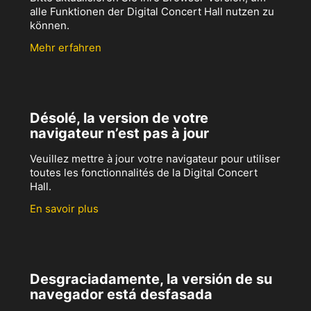
alle Funktionen der Digital Concert Hall nutzen zu
können.
Mehr erfahren
Désolé, la version de votre
navigateur n’est pas à jour
Veuillez mettre à jour votre navigateur pour utiliser
toutes les fonctionnalités de la Digital Concert
Hall.
En savoir plus
Desgraciadamente, la versión de su
navegador está desfasada