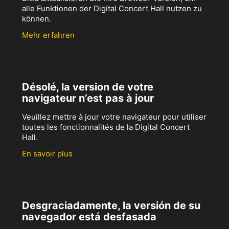
alle Funktionen der Digital Concert Hall nutzen zu
können.
Mehr erfahren
Désolé, la version de votre
navigateur n’est pas à jour
Veuillez mettre à jour votre navigateur pour utiliser
toutes les fonctionnalités de la Digital Concert
Hall.
En savoir plus
Desgraciadamente, la versión de su
navegador está desfasada