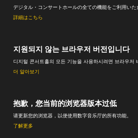
デジタル・コンサートホールの全ての機能をご利用いた
詳細はこちら
지원되지 않는 브라우저 버전입니다
디지털 콘서트홀의 모든 기능을 사용하시려면 브라우저 
더 알아보기
抱歉，您当前的浏览器版本过低
请更新您的浏览器，以便使用数字音乐厅的所有功能。
了解更多