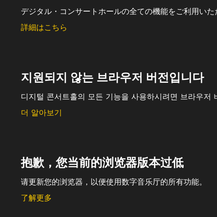
デジタル・コンサートホールの全ての機能をご利用いた
詳細はこちら
지원되지 않는 브라우저 버전입니다
디지털 콘서트홀의 모든 기능을 사용하시려면 브라우저 
더 알아보기
抱歉，您当前的浏览器版本过低
请更新您的浏览器，以便使用数字音乐厅的所有功能。
了解更多