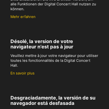
alle Funktionen der Digital Concert Hall nutzen zu
können.
Mehr erfahren
Désolé, la version de votre
navigateur n’est pas à jour
Veuillez mettre à jour votre navigateur pour utiliser
toutes les fonctionnalités de la Digital Concert
Hall.
En savoir plus
Desgraciadamente, la versión de su
navegador está desfasada