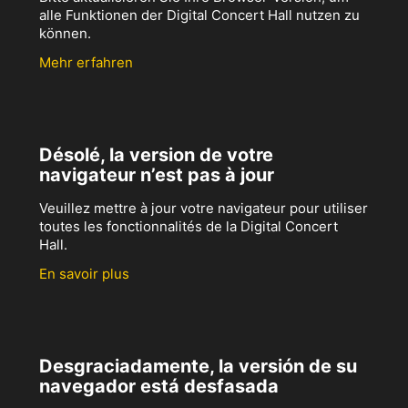
alle Funktionen der Digital Concert Hall nutzen zu
können.
Mehr erfahren
Désolé, la version de votre
navigateur n’est pas à jour
Veuillez mettre à jour votre navigateur pour utiliser
toutes les fonctionnalités de la Digital Concert
Hall.
En savoir plus
Desgraciadamente, la versión de su
navegador está desfasada