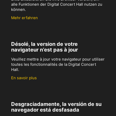
alle Funktionen der Digital Concert Hall nutzen zu
können.
Mehr erfahren
Désolé, la version de votre
navigateur n’est pas à jour
Veuillez mettre à jour votre navigateur pour utiliser
toutes les fonctionnalités de la Digital Concert
Hall.
En savoir plus
Desgraciadamente, la versión de su
navegador está desfasada