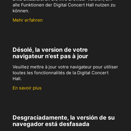
alle Funktionen der Digital Concert Hall nutzen zu
können.
Mehr erfahren
Désolé, la version de votre
navigateur n’est pas à jour
Veuillez mettre à jour votre navigateur pour utiliser
toutes les fonctionnalités de la Digital Concert
Hall.
En savoir plus
Desgraciadamente, la versión de su
navegador está desfasada