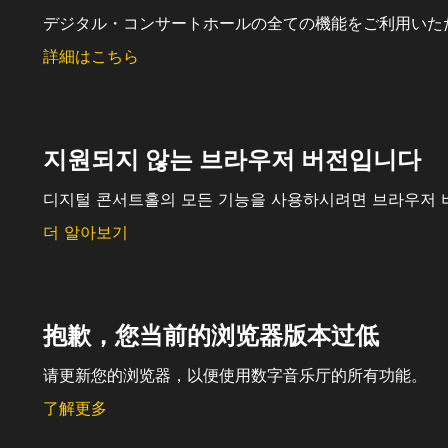
デジタル・コンサートホールの全ての機能をご利用いた
詳細はこちら
지원되지 않는 브라우저 버전입니다
디지털 콘서트홀의 모든 기능을 사용하시려면 브라우저 
더 알아보기
抱歉，您当前的浏览器版本过低
请更新您的浏览器，以便使用数字音乐厅的所有功能。
了解更多