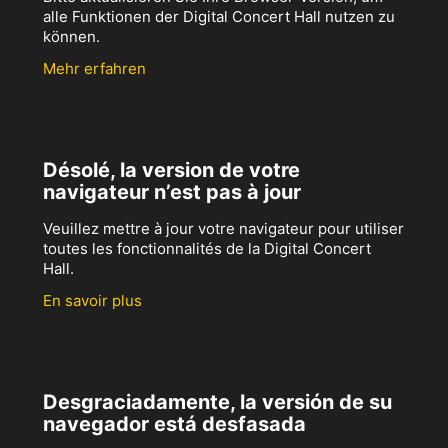
alle Funktionen der Digital Concert Hall nutzen zu
können.
Mehr erfahren
Désolé, la version de votre
navigateur n’est pas à jour
Veuillez mettre à jour votre navigateur pour utiliser
toutes les fonctionnalités de la Digital Concert
Hall.
En savoir plus
Desgraciadamente, la versión de su
navegador está desfasada