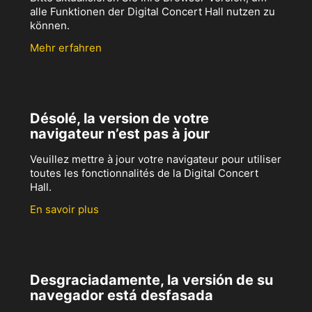
alle Funktionen der Digital Concert Hall nutzen zu
können.
Mehr erfahren
Désolé, la version de votre
navigateur n’est pas à jour
Veuillez mettre à jour votre navigateur pour utiliser
toutes les fonctionnalités de la Digital Concert
Hall.
En savoir plus
Desgraciadamente, la versión de su
navegador está desfasada