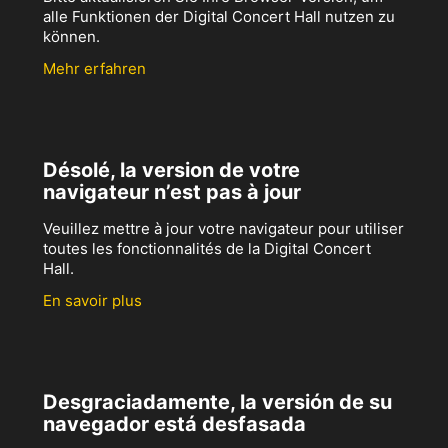
alle Funktionen der Digital Concert Hall nutzen zu
können.
Mehr erfahren
Désolé, la version de votre
navigateur n’est pas à jour
Veuillez mettre à jour votre navigateur pour utiliser
toutes les fonctionnalités de la Digital Concert
Hall.
En savoir plus
Desgraciadamente, la versión de su
navegador está desfasada