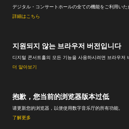
デジタル・コンサートホールの全ての機能をご利用いた
詳細はこちら
지원되지 않는 브라우저 버전입니다
디지털 콘서트홀의 모든 기능을 사용하시려면 브라우저 
더 알아보기
抱歉，您当前的浏览器版本过低
请更新您的浏览器，以便使用数字音乐厅的所有功能。
了解更多