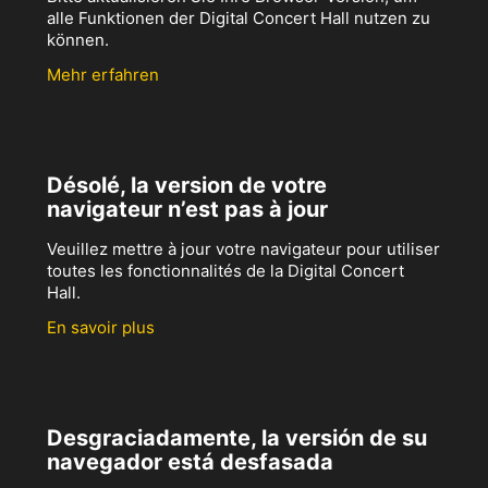
alle Funktionen der Digital Concert Hall nutzen zu
können.
Mehr erfahren
Désolé, la version de votre
navigateur n’est pas à jour
Veuillez mettre à jour votre navigateur pour utiliser
toutes les fonctionnalités de la Digital Concert
Hall.
En savoir plus
Desgraciadamente, la versión de su
navegador está desfasada