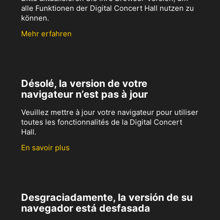
alle Funktionen der Digital Concert Hall nutzen zu
können.
Mehr erfahren
Désolé, la version de votre
navigateur n’est pas à jour
Veuillez mettre à jour votre navigateur pour utiliser
toutes les fonctionnalités de la Digital Concert
Hall.
En savoir plus
Desgraciadamente, la versión de su
navegador está desfasada